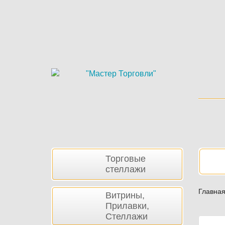
Skip
to
main
content
Боковая
Нав
Торговые
панель
стеллажи
Главна
Витрины,
Прилавки,
Стеллажи