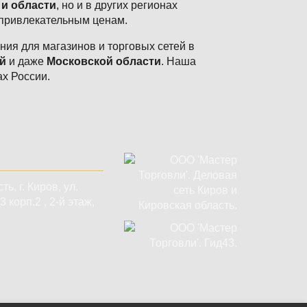
 и области
, но и в других регионах
 привлекательным ценам.
ия для магазинов и торговых сетей в
й
и даже
Московской области
. Наша
ах России.
сть
,
г. Киров
,
ул.
 корп.2 , 2-й этаж,