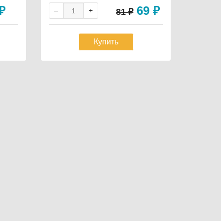
₽
69
₽
81
₽
Купить