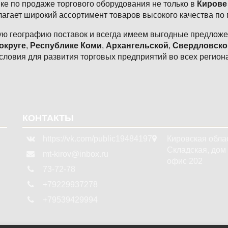
е по продаже торгового оборудования не только в
Кирове
агает широкий ассортимент товаров высокого качества по
ю географию поставок и всегда имеем выгодные предложен
округе
,
Республике Коми
,
Архангельской
,
Свердловско
словия для развития торговых предприятий во всех регион
КОНТАКТЫ
https://vk.com/public194841977
Кировская обла
Складская, дом 3
mt-kirov@inbox.ru
офис 202
73-72-78
+79229937278
+79539429994