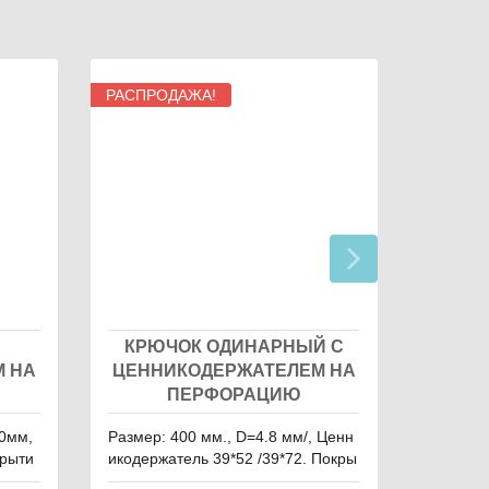
РАСПРОДАЖА!
КРЮЧОК ОДИНАРНЫЙ С
ЦЕ
М НА
ЦЕННИКОДЕРЖАТЕЛЕМ НА
САМ
ПЕРФОРАЦИЮ
00мм,
Размер: 400 мм., D=4.8 мм/, Ценн
крыти
икодержатель 39*52 /39*72. Покры
тие Хром.