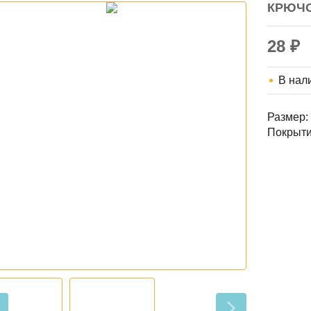
КРЮЧО
28
₽
В нал
Размер:
Покрыти