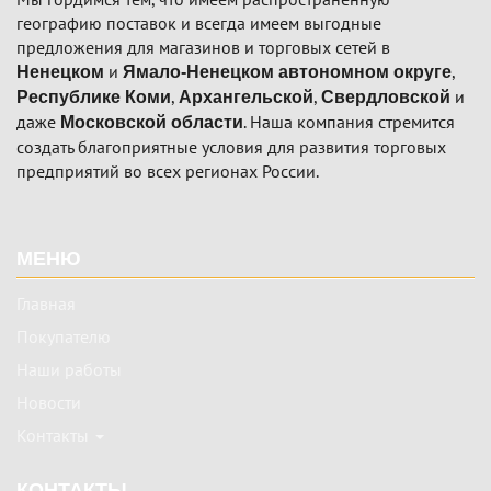
географию поставок и всегда имеем выгодные
предложения для магазинов и торговых сетей в
и
,
Ненецком
Ямало-Ненецком автономном округе
,
,
и
Республике Коми
Архангельской
Свердловской
даже
. Наша компания стремится
Московской области
создать благоприятные условия для развития торговых
предприятий во всех регионах России.
Подвал
МЕНЮ
Главная
Покупателю
Наши работы
Новости
Контакты
КОНТАКТЫ