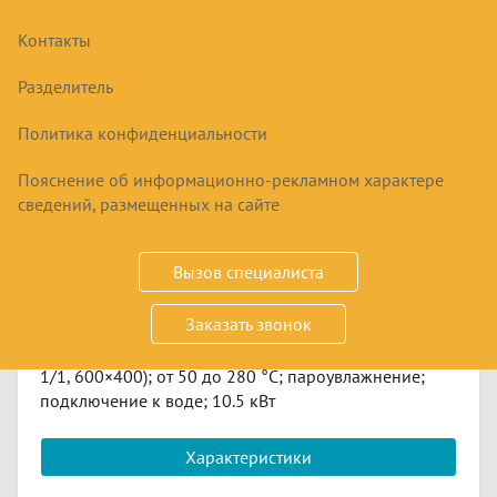
Контакты
ПЕЧЬ КОНВЕКЦИОННАЯ SMEG ALFA 625
EHDS
Разделитель
Политика конфиденциальности
229820
₽
Пояснение об информационно-рекламном характере
сведений, размещенных на сайте
Купить
Вызов специалиста
Срок заказа
по запросу
Заказать звонок
380 В; 6 уровней; противень — универсальный (GN
1/1, 600×400); от 50 до 280 °С; пароувлажнение;
подключение к воде; 10.5 кВт
Характеристики