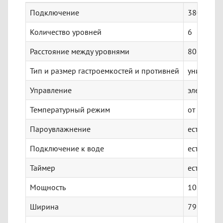
Подключение
380 В
Количество уровней
6
Расстояние между уровнями
80 мм
Тип и размер гастроемкостей и противней
универсал
Управление
электрон
Температурный режим
от 50 до 
Пароувлажнение
есть
Подключение к воде
есть
Таймер
есть
Мощность
10.5 кВт
Ширина
798 мм