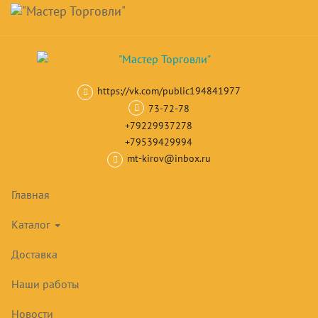
Навигация
Skip
Поиск
to
main
Корзина
0
товар(ов)
content
на сумму
0
₽
https://vk.com/public194841977
Главная
Тепловое оборудование
Печи конвекционные
Печи 
73-72-78
+79229937278
+79539429994
mt-kirov@inbox.ru
Главная
Каталог
Доставка
Наши работы
Новости