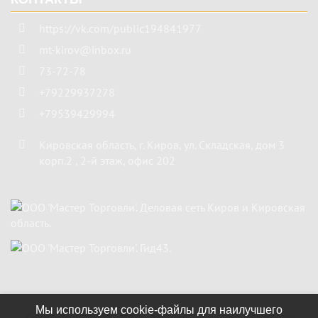
https://vk.com/public194841977
mt-kirov@inbox.ru
73-72-78
+79229937278
+79539429994
Кировская область
,
г. Киров
,
ул. Складская, дом 3
корп.2 , 2-й этаж, офис 202
Мы используем cookie-файлы для наилучшего