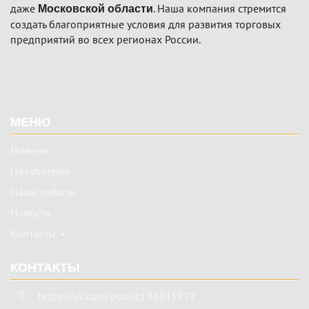
даже
. Наша компания стремится
Московской области
создать благоприятные условия для развития торговых
предприятий во всех регионах России.
Подвал
МЕНЮ
Главная
Покупателю
Наши работы
Новости
Контакты
КОНТАКТЫ
https://vk.com/public194841977