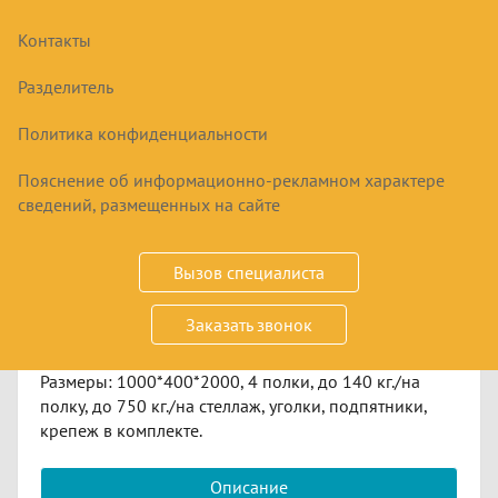
Контакты
Разделитель
Политика конфиденциальности
Пояснение об информационно-рекламном характере
СТЕЛЛАЖ АРХИВНО-СКЛАДСКОЙ MS
сведений, размещенных на сайте
STRONG 1000*400*2000
Запросить цену
Вызов специалиста
Срок заказа
по запросу
Заказать звонок
Размеры: 1000*400*2000, 4 полки, до 140 кг./на
полку, до 750 кг./на стеллаж, уголки, подпятники,
крепеж в комплекте.
Описание