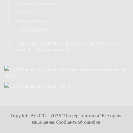
mt-kirov@inbox.ru
73-72-78
+79229937278
+79539429994
Кировская область
,
г. Киров
,
ул. Складская, дом 3
корп.2 , 2-й этаж, офис 202
Copyright ©
2002 - 2026
"Мастер Торговли"
. Все права
защищены.
Сообщить об ошибке.