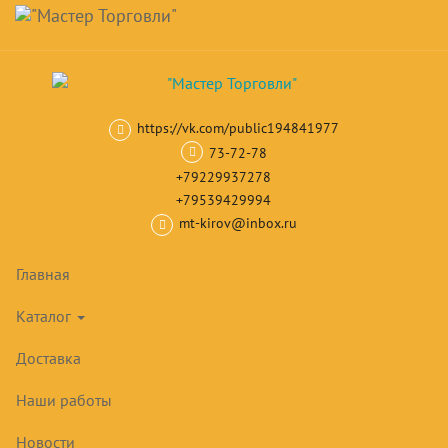
Навигация
Skip
Поиск
to
main
Корзина
0
товар(ов)
content
на сумму
0
₽
https://vk.com/public194841977
Главная
Архивно - складские стеллажи
Стеллаж архивно-складс
73-72-78
+79229937278
+79539429994
mt-kirov@inbox.ru
Главная
Каталог
Доставка
Наши работы
Новости