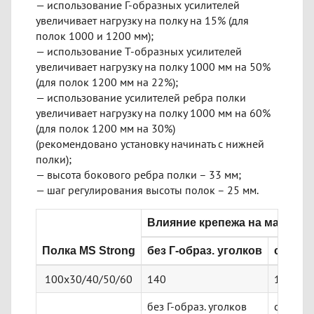
— использование Г-образных усилителей
увеличивает нагрузку на полку на 15% (для
полок 1000 и 1200 мм);
— использование Т-образных усилителей
увеличивает нагрузку на полку 1000 мм на 50%
(для полок 1200 мм на 22%);
— использование усилителей ребра полки
увеличивает нагрузку на полку 1000 мм на 60%
(для полок 1200 мм на 30%)
(рекомендовано установку начинать с нижней
полки);
— высота бокового ребра полки – 33 мм;
— шаг регулирования высоты полок – 25 мм.
Влияние крепежа на максима
Полка MS Strong
без Г-образ. уголков
с Г-обр
100х30/40/50/60
140
161
без Г-образ. уголков
с Г-обра