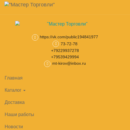
Навигация
Skip
Поиск
to
main
Корзина
0
товар(ов)
content
на сумму
0
₽
https://vk.com/public194841977
73-72-78
Главная
Тепловое оборудование
Шкафы расстоечные
Шка
+79229937278
+79539429994
mt-kirov@inbox.ru
Главная
Каталог
Доставка
Наши работы
Новости