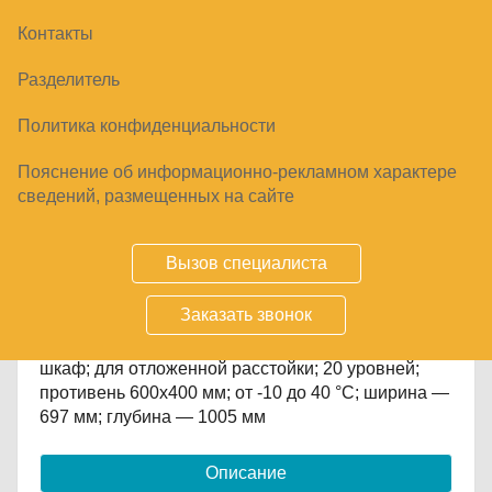
Контакты
ШКАФ ОТЛОЖЕННОЙ РАССТОЙКИ
Разделитель
POLAIR CS107 BAKERY BR СТЕКЛЯННАЯ
ДВЕРЬ, ЧЕРНЫЙ, ТИП 1
Политика конфиденциальности
412208
₽
Пояснение об информационно-рекламном характере
сведений, размещенных на сайте
Купить
Вызов специалиста
Срок заказа
по запросу
Заказать звонок
шкаф; для отложенной расстойки; 20 уровней;
противень 600х400 мм; от -10 до 40 °С; ширина —
697 мм; глубина — 1005 мм
Описание