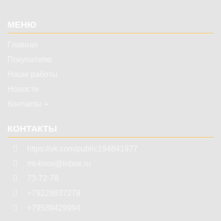
Подвал
МЕНЮ
Главная
Покупателю
Наши работы
Новости
Контакты
КОНТАКТЫ
https://vk.com/public194841977
mt-kirov@inbox.ru
73-72-78
+79229937278
+79539429994