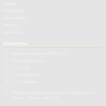
Главная
Покупателю
Наши работы
Новости
Контакты
КОНТАКТЫ
https://vk.com/public194841977
mt-kirov@inbox.ru
73-72-78
+79229937278
+79539429994
Кировская область
,
г. Киров
,
ул. Складская, дом 3
корп.2 , 2-й этаж, офис 202