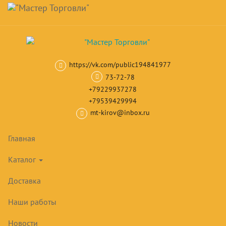
Навигация
Skip
Поиск
to
main
Корзина
0
товар(ов)
content
на сумму
0
₽
https://vk.com/public194841977
Главная
Шкафы и столы холодильные
Холодильные шкафы со с
73-72-78
+79229937278
+79539429994
mt-kirov@inbox.ru
Главная
Каталог
Доставка
Наши работы
Новости