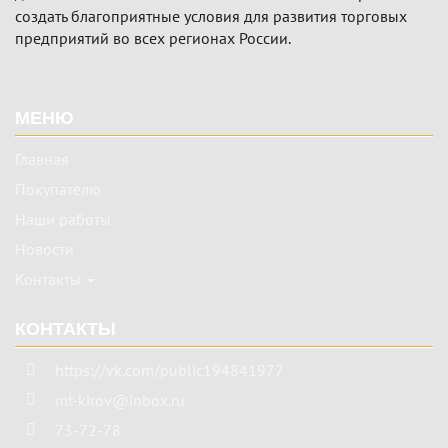
создать благоприятные условия для развития торговых
предприятий во всех регионах России.
Подвал
МЕНЮ
Главная
Покупателю
Наши работы
Новости
Контакты
КОНТАКТЫ
https://vk.com/public194841977
mt-kirov@inbox.ru
73-72-78