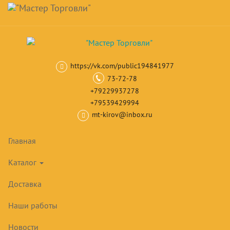
Навигация
Skip
Поиск
to
main
Корзина
0
товар(ов)
content
на сумму
0
₽
https://vk.com/public194841977
Главная
Шкафы и столы холодильные
Барные шкафы
Барные
73-72-78
+79229937278
+79539429994
mt-kirov@inbox.ru
Главная
Каталог
Доставка
Наши работы
Новости