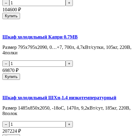
104600
₽
Купить
Шкаф холодильный Капри 0.7МВ
Размер 795х795х2090, 0…+7, 700л, 4,7кВт/сутки, 105кг, 220В,
4полки
69870
₽
Купить
Шкаф холодильный ШХн-1.4 низкотемпературный
Размер 1485х850х2050, -18оС, 1470л, 9,2кВт/сут, 185кг, 220В,
8полок
207224
₽