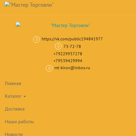
Навигация
Skip
Поиск
to
main
Корзина
0
товар(ов)
content
на сумму
0
₽
https://vk.com/public194841977
Главная
Шкафы и столы холодильные
Медицинские шкафы
М
73-72-78
+79229937278
+79539429994
mt-kirov@inbox.ru
Главная
Каталог
Доставка
Наши работы
Новости