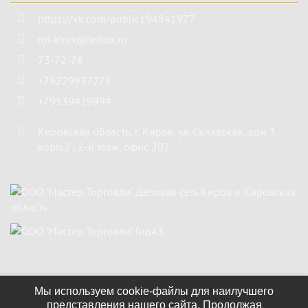
https://vk.com/public194841977
mt-kirov@inbox.ru
73-72-78
+79229937278
+79539429994
Кировская область
,
г. Киров
,
ул. Складская, дом 3
корп.2 , 2-й этаж, офис 202
Мы используем cookie-файлы для наилучшего
Copyright ©
2002 - 2026
"Мастер Торговли"
. Все права
представления нашего сайта. Продолжая