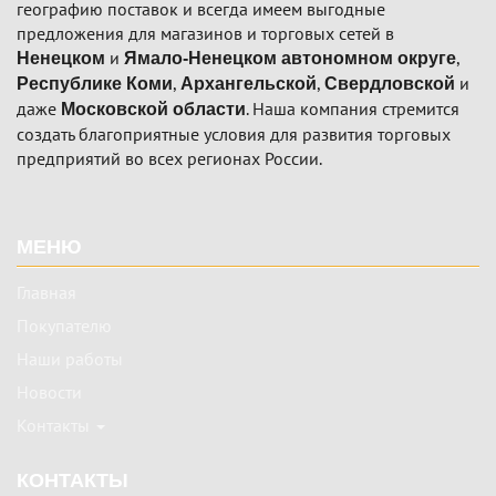
географию поставок и всегда имеем выгодные
предложения для магазинов и торговых сетей в
и
,
Ненецком
Ямало-Ненецком автономном округе
,
,
и
Республике Коми
Архангельской
Свердловской
даже
. Наша компания стремится
Московской области
создать благоприятные условия для развития торговых
предприятий во всех регионах России.
Подвал
МЕНЮ
Главная
Покупателю
Наши работы
Новости
Контакты
КОНТАКТЫ