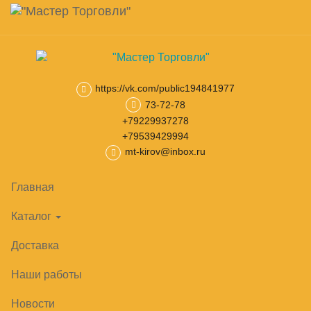
Навигация
Skip
Поиск
to
main
0
товар(ов)
Корзина
content
на сумму
0
₽
https://vk.com/public194841977
Главная
Шкафы и столы холодильные
73-72-78
Бытовые холодильник
+79229937278
+79539429994
mt-kirov@inbox.ru
Главная
Каталог
Доставка
Наши работы
Новости