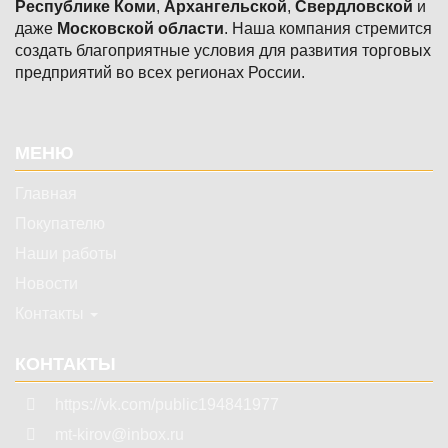
Республике Коми
,
Архангельской
,
Свердловской
и
даже
Московской области
. Наша компания стремится
создать благоприятные условия для развития торговых
предприятий во всех регионах России.
Подвал
МЕНЮ
Главная
Покупателю
Наши работы
Новости
Контакты
КОНТАКТЫ
https://vk.com/public194841977
mt-kirov@inbox.ru