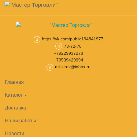
Навигация
Skip
Поиск
to
main
Корзина
0
товар(ов)
content
на сумму
0
₽
https://vk.com/public194841977
73-72-78
Главная
Оборудование входной зоны
Корзины покупательск
+79229937278
+79539429994
mt-kirov@inbox.ru
Главная
Каталог
Доставка
Наши работы
Новости