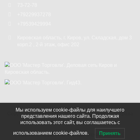
73-72-78
+79229937278
+79539429994
Кировская область
,
г. Киров
,
ул. Складская, дом 3
корп.2 , 2-й этаж, офис 202
Мы используем cookie-файлы для наилучшего
Copyright ©
2002 - 2026
"Мастер Торговли"
. Все права
представления нашего сайта. Продолжая
защищены.
Сообщить об ошибке.
использовать этот сайт, вы соглашаетесь с
использованием cookie-файлов.
Принять
Создание, поддержка и продвижение сайтов