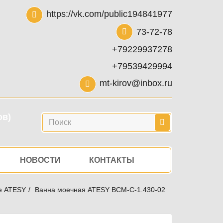
https://vk.com/public194841977
73-72-78
+79229937278
+79539429994
mt-kirov@inbox.ru
ов)
Поиск
НОВОСТИ
КОНТАКТЫ
е ATESY
Ванна моечная ATESY ВСМ-С-1.430-02