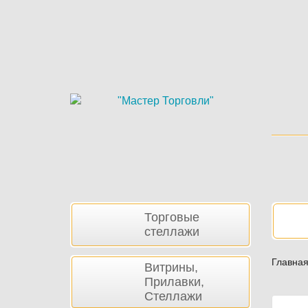
Skip
to
main
content
Боковая
Нав
Торговые
панель
стеллажи
Главна
Витрины,
Прилавки,
Стеллажи