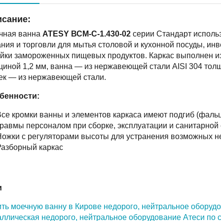
сание:
чная ванна
ATESY ВСМ-С-1.430-02
серии Стандарт исполь
ния и торговли для мытья столовой и кухонной посуды, инв
айки замороженных пищевых продуктов. Каркас выполнен и
щиной 1,2 мм, ванна — из нержавеющей стали AISI 304 тол
ек — из нержавеющей стали.
бенности:
се кромки ванны и элементов каркаса имеют подгиб (фальц
равмы персоналом при сборке, эксплуатации и санитарной
ожки с регуляторами высоты для устранения возможных н
азборный каркас
и
ть моечную ванну в Кирове недорого,
нейтральное оборудо
аллическая недорого,
нейтральное оборудование Атеси по с