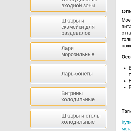
входной зоны
Опи
Мое
Шкафы и
скамейки для
пита
раздевалок
отт
тол
нож
Лари
морозильные
Осо
В
Ларь-бонеты
т
Н
Р
Витрины
холодильные
Тэг
Шкафы и столы
холодильные
Купи
мет