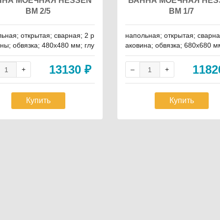
ННА МОЕЧНАЯ HESSEN
ВАННА МОЕЧНАЯ HES
ВМ 2/5
ВМ 1/7
ьная; открытая; сварная; 2 р
напольная; открытая; сварна
ны; обвязка; 480х480 мм; глу
аковина; обвязка; 680х680 мм
раковины - 300 мм; ширина -
бина раковины - 400 мм; шир
мм; глубина - 550 мм
750 мм; глубина - 750 мм
13130
₽
118
Купить
Купить