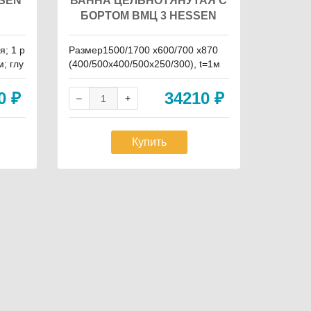
SEN
ВАННА ЦЕЛЬНОТЯНУТАЯ С
СЕКЦ
БОРТОМ ВМЦ 3 HESSEN
я; 1 р
Размер1500/1700 х600/700 х870
Размер 
; глу
(400/500х400/500х250/300), t=1м
м, мойк
ина -
м, t=1,5мм
0,8мм, 
20
₽
34210
₽
Купить