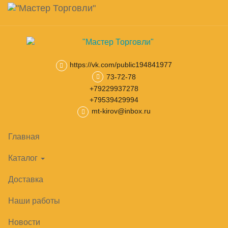
Навигация
Skip
Поиск
to
main
Корзина
0
товар(ов)
content
на сумму
0
₽
https://vk.com/public194841977
73-72-78
Главная
Нейтральное оборудование
Ванны моечные
Ванн
+79229937278
+79539429994
mt-kirov@inbox.ru
Главная
Каталог
Доставка
Наши работы
Новости