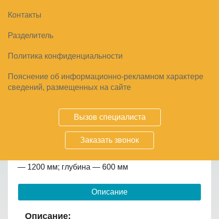
Контакты
ВАННА МОЕЧНАЯ ABAT СМО-6-3 РН
Разделитель
41714
₽
Политика конфиденциальности
Пояснение об информационно-рекламном характере
сведений, размещенных на сайте
Купить
Вызов специалиста
Срок заказа
5-10 дней
Заказать звонок
напольная; открытая; цельнотянутая; 1 раковина;
борт; полка; глубина раковины — 300 мм; ширина
— 1200 мм; глубина — 600 мм
Описание
Описание: