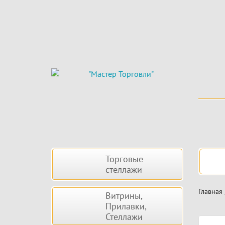
Skip
to
main
content
Боковая
Нав
Торговые
панель
стеллажи
Главная
Витрины,
Прилавки,
Стеллажи