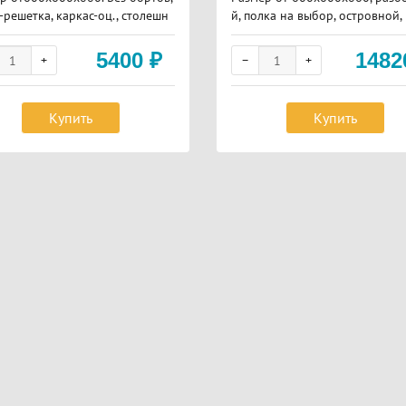
-решетка, каркас-оц., столешн
й, полка на выбор, островной,
ерж. сталь
с оцинковка
5400
₽
148
Купить
Купить