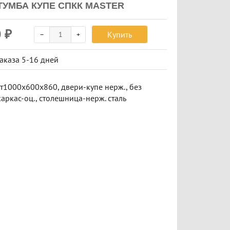
ТУМБА КУПЕ СПКК MASTER
0
₽
Купить
заказа
5-16 дней
т1000х600х860, двери-купе нерж., без
каркас-оц., столешница-нерж. сталь