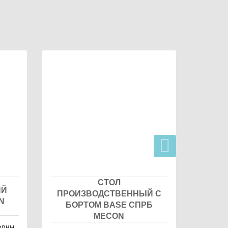
СТОЛ
ИЙ
ПРОИЗВОДСТВЕННЫЙ С
ПРО
N
БОРТОМ BASE СПРБ
БО
MECON
орны