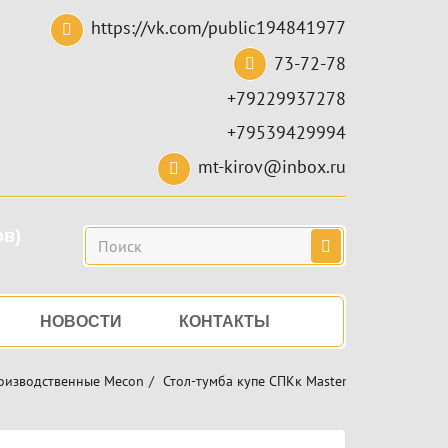
https://vk.com/public194841977
73-72-78
+79229937278
+79539429994
mt-kirov@inbox.ru
ов)
Поиск
НОВОСТИ
КОНТАКТЫ
оизводственные Mecon
Стол-тумба купе СПКк Master