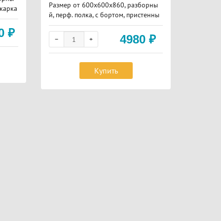
Размер от 600х600х860, разборны
Размер о
 карка
й, перф. полка, с бортом, пристенны
м бортом
й, каркас оцинковка
16 мм, с
20
₽
4980
₽
Купить