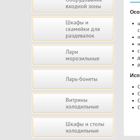
входной зоны
Осо
Шкафы и
ц
скамейки для
с
раздевалок
п
н
с
Лари
д
морозильные
р
Исп
Ларь-бонеты
С
С
Витрины
С
холодильные
С
Шкафы и столы
холодильные