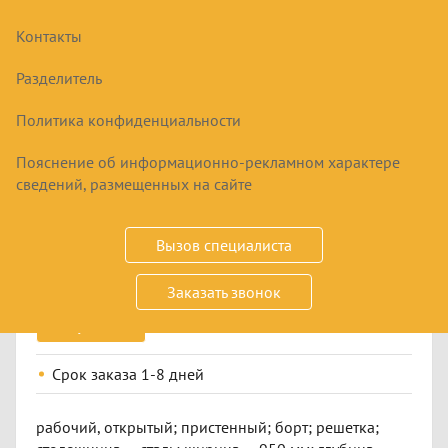
Контакты
Разделитель
Политика конфиденциальности
Пояснение об информационно-рекламном характере
СТОЛ ПРОИЗВОДСТВЕННЫЙ АРКТИКА
сведений, размещенных на сайте
СП-0,95
7900
₽
8700
₽
Вызов специалиста
Заказать звонок
Купить
Срок заказа
1-8 дней
рабочий, открытый; пристенный; борт; решетка;