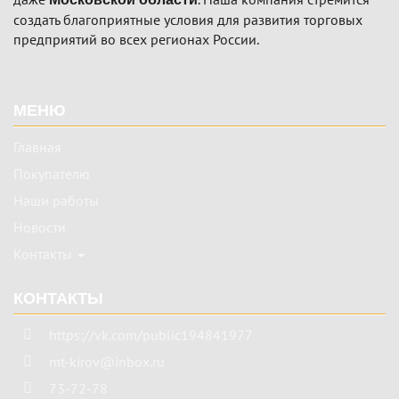
создать благоприятные условия для развития торговых
предприятий во всех регионах России.
Подвал
МЕНЮ
Главная
Покупателю
Наши работы
Новости
Контакты
КОНТАКТЫ
https://vk.com/public194841977
mt-kirov@inbox.ru
73-72-78