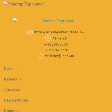
Навигация
Skip
Поиск
to
main
Корзина
0
товар(ов)
content
на сумму
0
₽
https://vk.com/public194841977
Главная
Нейтральное оборудование
Столы производственные
73-72-78
+79229937278
+79539429994
mt-kirov@inbox.ru
РАСПРОДАЖА!
Главная
Каталог
Доставка
Наши работы
Новости