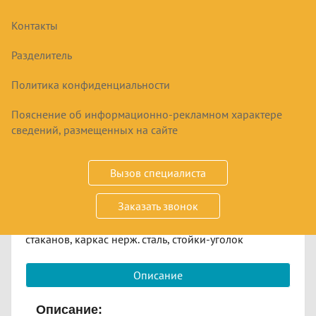
Контакты
СТЕЛЛАЖ ПРОИЗВОДСТВЕННЫЙ
HESSEN СР ДЛЯ СУШКИ СТАКАНОВ
Разделитель
Политика конфиденциальности
10490
₽
Пояснение об информационно-рекламном характере
сведений, размещенных на сайте
Купить
Вызов специалиста
Срок заказа
3-10 дней
Заказать звонок
Размер от 600х310х1600/1800, 5 полок для сушки
стаканов, каркас нерж. сталь, стойки-уголок
Описание
Описание: