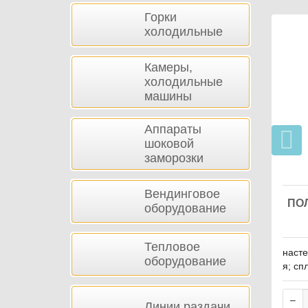
Горки
холодильные
Камеры,
холодильные
машины
Аппараты
шоковой
заморозки
Вендинговое
ПО
оборудование
Тепловое
насте
оборудование
я; сп
- 120
та - 
Линии раздачи