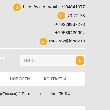
https://vk.com/public194841977
73-72-78
+79229937278
+79539429994
mt-kirov@inbox.ru
ов)
Поиск
НОВОСТИ
КОНТАКТЫ
ргТехника)
Полка настенная Abat ПН-5-3