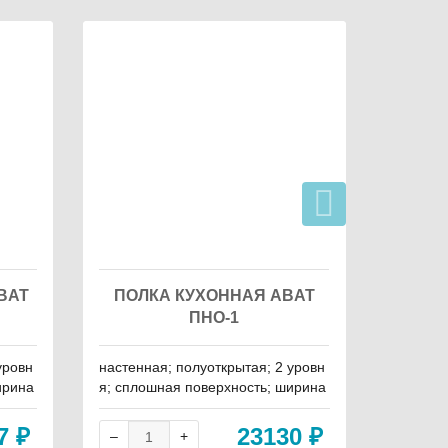
BAT
ПОЛКА КУХОННАЯ ABAT
ПОЛК
ПНО-1
уровн
настенная; полуоткрытая; 2 уровн
настенна
ирина
я; сплошная поверхность; ширина
плошная
 высо
- 800 мм; глубина - 400 мм; высот
000 мм;
а - 700 мм
67
₽
23130
₽