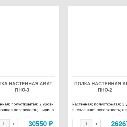
ЛКА НАСТЕННАЯ ABAT
ПОЛКА НАСТЕННАЯ A
ПНО-3
ПНО-2
нная; полуоткрытая; 2 уровн
настенная; полуоткрытая; 2 
лошная поверхность; ширина
я; сплошная поверхность; ш
0 мм; глубина - 400 мм; высо
- 1000 мм; глубина - 400 мм;
700 мм
та - 700 мм
30550
₽
262