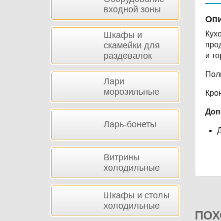
входной зоны
Опи
Кух
Шкафы и
скамейки для
про
раздевалок
и то
Пол
Лари
морозильные
Крон
Доп
Ларь-бонеты
Д
Витрины
холодильные
Шкафы и столы
холодильные
ПОХ