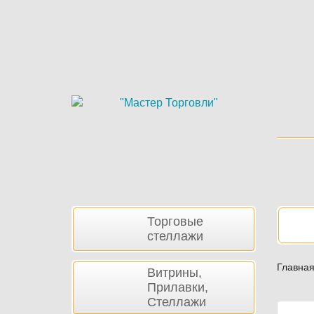
Skip
to
main
content
Боковая
Нав
Торговые
панель
стеллажи
Главна
Витрины,
Прилавки,
Стеллажи