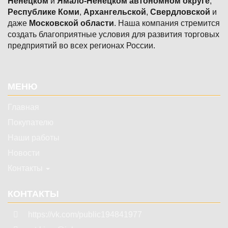
Ненецком
и
Ямало-Ненецком автономном округе
,
Республике Коми
,
Архангельской
,
Свердловской
и
даже
Московской области
. Наша компания стремится
создать благоприятные условия для развития торговых
предприятий во всех регионах России.
Подвал
МЕНЮ
Главная
Покупателю
Наши работы
Новости
Контакты
КОНТАКТЫ
https://vk.com/public194841977