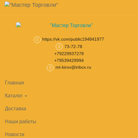
Навигация
Skip
Поиск
to
main
Корзина
0
товар(ов)
content
на сумму
0
₽
https://vk.com/public194841977
73-72-78
Главная
Ларь-бонеты
Ларь-бонеты Frostor
Ларь-бонета Fr
+79229937278
+79539429994
mt-kirov@inbox.ru
Главная
Каталог
Доставка
Наши работы
Новости