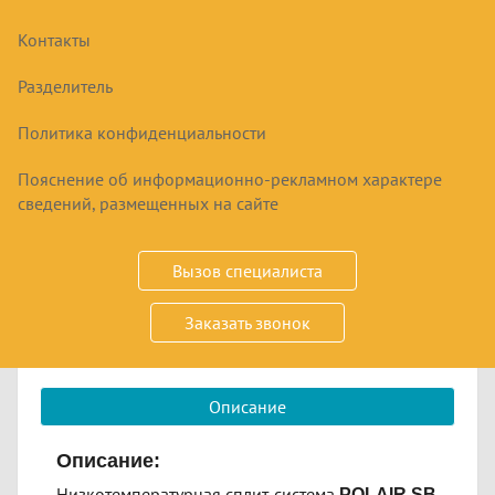
Контакты
СПЛИТ-СИСТЕМА
НИЗКОТЕМПЕРАТУРНАЯ POLAIR SB 109 P
Разделитель
Политика конфиденциальности
154507
₽
Пояснение об информационно-рекламном характере
сведений, размещенных на сайте
Купить
Вызов специалиста
Срок заказа
5-11 дней
Заказать звонок
низкотемпературная; от -25 до -15 °C; 220 В
Описание
Описание:
Низкотемпературная сплит-система
POLAIR SB