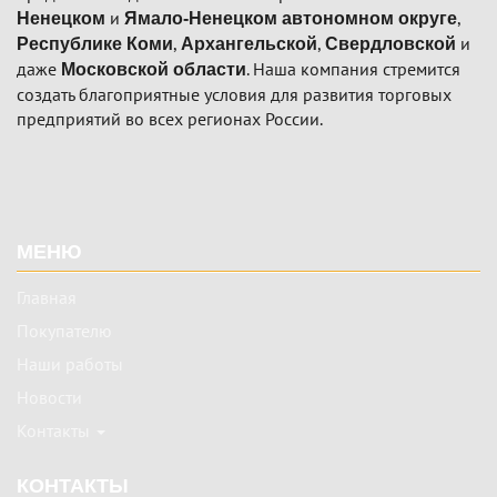
и
,
Ненецком
Ямало-Ненецком автономном округе
,
,
и
Республике Коми
Архангельской
Свердловской
даже
. Наша компания стремится
Московской области
создать благоприятные условия для развития торговых
предприятий во всех регионах России.
Подвал
МЕНЮ
Главная
Покупателю
Наши работы
Новости
Контакты
КОНТАКТЫ