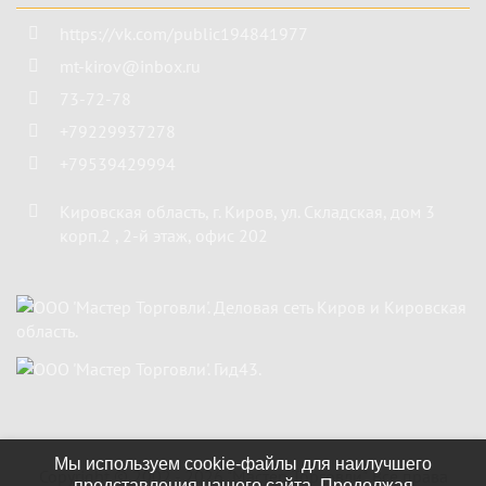
https://vk.com/public194841977
mt-kirov@inbox.ru
73-72-78
+79229937278
+79539429994
Кировская область
,
г. Киров
,
ул. Складская, дом 3
корп.2 , 2-й этаж, офис 202
Мы используем cookie-файлы для наилучшего
Copyright ©
2002 - 2026
"Мастер Торговли"
. Все права
представления нашего сайта. Продолжая