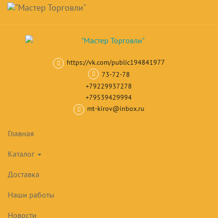
Навигация
Skip
Поиск
to
main
Корзина
0
товар(ов)
content
на сумму
0
₽
https://vk.com/public194841977
Главная
Камеры, холодильные машины
Сплит-системы
низко
73-72-78
+79229937278
+79539429994
mt-kirov@inbox.ru
Главная
Каталог
Доставка
Наши работы
Новости