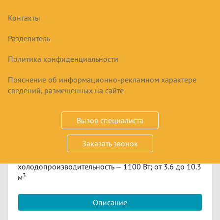
Контакты
МОНОБЛОК СРЕДНЕТЕМПЕРАТУРНЫЙ
POLAIR MM 111 S GREEN (R290)
Разделитель
Политика конфиденциальности
62763
₽
Пояснение об информационно-рекламном характере
сведений, размещенных на сайте
Купить
Вызов специалиста
Срок заказа
5-14 дней
Заказать звонок
среднетемпературный; от -5 до 10 °C;
холодопроизводительность — 1100 Вт; от 3.6 до 10.3
​3
м
Описание