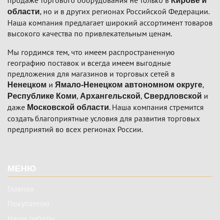
продаже торгового оборудования не только в
Кирове и
, но и в других регионах Российской Федерации.
области
Наша компания предлагает широкий ассортимент товаров
высокого качества по привлекательным ценам.
Мы гордимся тем, что имеем распространенную
географию поставок и всегда имеем выгодные
предложения для магазинов и торговых сетей в
и
,
Ненецком
Ямало-Ненецком автономном округе
,
,
и
Республике Коми
Архангельской
Свердловской
даже
. Наша компания стремится
Московской области
создать благоприятные условия для развития торговых
предприятий во всех регионах России.
Подвал
МЕНЮ
Главная
Покупателю
Наши работы