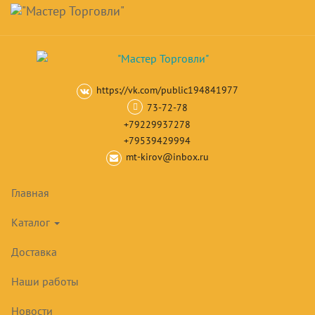
Навигация
Skip
Поиск
to
main
Корзина
0
товар(ов)
content
на сумму
0
₽
https://vk.com/public194841977
Главная
Камеры, холодильные машины
Моноблоки
Среднете
73-72-78
+79229937278
+79539429994
mt-kirov@inbox.ru
Главная
Каталог
Доставка
Наши работы
Новости