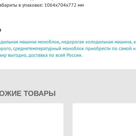
абариты в упаковке: 1064х704х772 мм
и
одильная машина моноблок
,
недорогая холодильная машина, к
орого,
среднетемпературный моноблок приобрести по самой н
аир выгодно,
доставка по всей России.
ОЖИЕ ТОВАРЫ