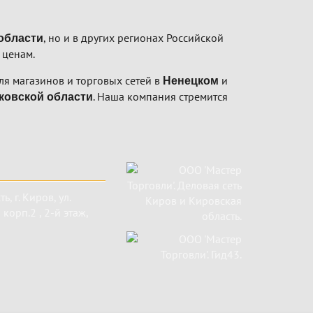
, но и в других регионах Российской
области
 ценам.
я магазинов и торговых сетей в
и
Ненецком
. Наша компания стремится
ковской области
ть
,
г. Киров
,
ул.
корп.2 , 2-й этаж,