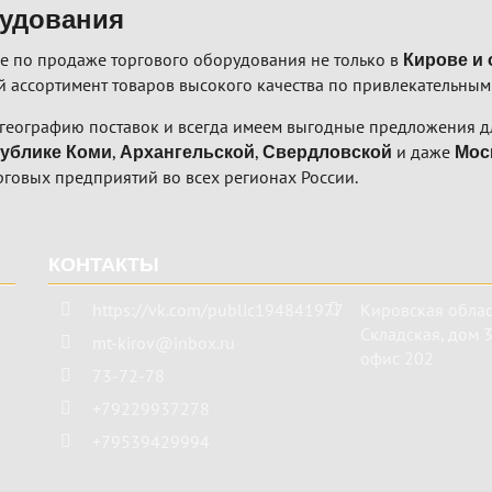
рудования
е по продаже торгового оборудования не только в
Кирове и 
 ассортимент товаров высокого качества по привлекательным
географию поставок и всегда имеем выгодные предложения дл
,
,
и даже
ублике Коми
Архангельской
Свердловской
Мос
рговых предприятий во всех регионах России.
КОНТАКТЫ
https://vk.com/public194841977
Кировская облас
Складская, дом 3 
mt-kirov@inbox.ru
офис 202
73-72-78
+79229937278
+79539429994