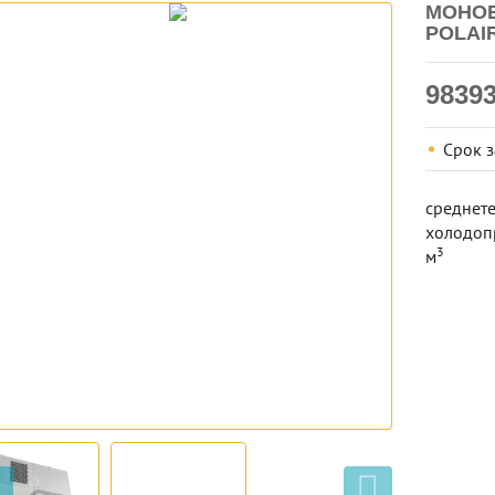
МОНОБ
POLAIR
9839
Срок 
среднете
холодопр
​3
м