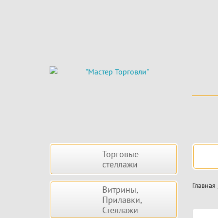
Skip
to
main
content
Боковая
Нав
Торговые
панель
стеллажи
Главная
Витрины,
Прилавки,
Стеллажи