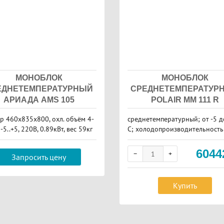
МОНОБЛОК
МОНОБЛОК
ЕДНЕТЕМПЕРАТУРНЫЙ
СРЕДНЕТЕМПЕРАТУР
АРИАДА AMS 105
POLAIR MM 111 R
р 460х835х800, охл. объём 4-
среднетемпературный; от -5 д
-5..+5, 220В, 0.89кВт, вес 59кг
C; холодопроизводительность 
0 Вт; от 3.6 до 10.3 м​3
604
Запросить цену
Купить