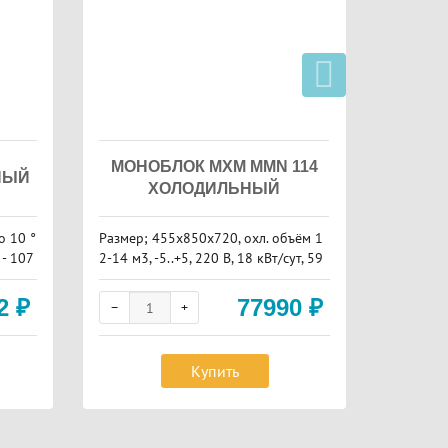
МОНОБЛОК МХМ MMN 114
МОНО
НЫЙ
ХОЛОДИЛЬНЫЙ
о 10 °
Размер; 455х850х720, охл. объём 1
Размер: 
- 107
2-14 м3, -5..+5, 220 В, 18 кВт/сут, 59
10 м3, -5
кг
7 кг.
42
₽
77990
₽
Купить