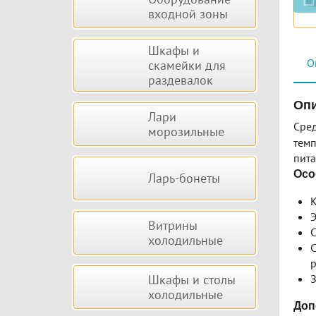
входной зоны
Шкафы и
О
скамейки для
раздевалок
Опи
Лари
Сре
морозильные
темп
пита
Осо
Ларь-бонеты
Э
Витрины
С
холодильные
С
р
Шкафы и столы
З
холодильные
Доп