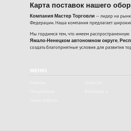
Карта поставок нашего обо
— лидер на рынк
Компания Мастер Торговли
Федерации. Наша компания предлагает широкий
Мы гордимся тем, что имеем распространенную 
,
Ямало-Ненецком автономном округе
Респ
создать благоприятные условия для развития то
Подвал
МЕНЮ
Главная
Новости
Покупателю
Контакты
Наши работы