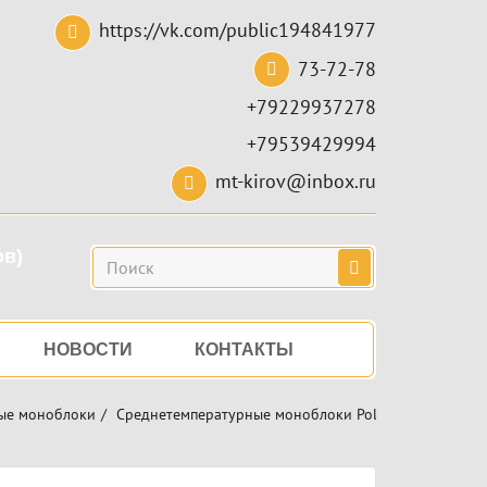
https://vk.com/public194841977
73-72-78
+79229937278
+79539429994
mt-kirov@inbox.ru
ов)
Поиск
НОВОСТИ
КОНТАКТЫ
ые моноблоки
Среднетемпературные моноблоки Polair
Моноблок 