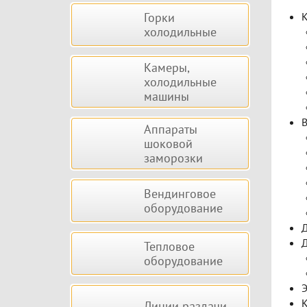
Горки
К
холодильные
Камеры,
холодильные
машины
В
Аппараты
шоковой
заморозки
Вендинговое
оборудование
Д
Д
Тепловое
оборудование
Э
К
Линии раздачи