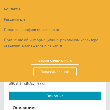
Контакты
МОНОБЛОК МХМ LMN 327
НИЗКОТЕМПЕРАТУРНЫЙ
Разделитель
Политика конфиденциальности
173400
₽
Пояснение об информационно-рекламном характере
сведений, размещенных на сайте
Купить
Вызов специалиста
Срок заказа
по запросу
Заказать звонок
Размер 851х1060х960, охл. объём 17-27 м3, -15..-25,
380В, 34кВт/сут, 97кг
Описание
Описание: