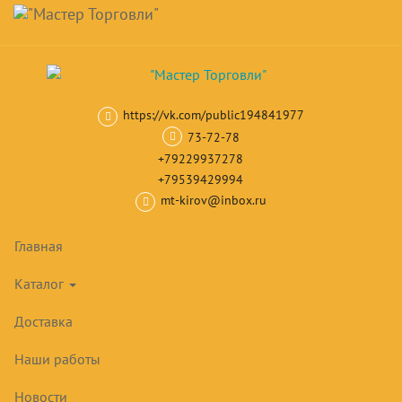
Навигация
Skip
Поиск
to
main
Корзина
0
товар(ов)
content
на сумму
0
₽
https://vk.com/public194841977
Главная
Камеры, холодильные машины
Моноблоки
Низкотем
73-72-78
+79229937278
+79539429994
mt-kirov@inbox.ru
Главная
Каталог
Доставка
Наши работы
Новости