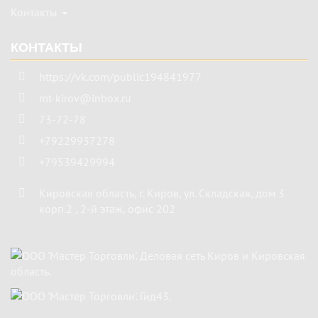
Контакты
КОНТАКТЫ
https://vk.com/public194841977
mt-kirov@inbox.ru
73-72-78
+79229937278
+79539429994
Кировская область
,
г. Киров
,
ул. Складская, дом 3
корп.2 , 2-й этаж, офис 202