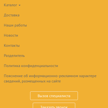
Каталог
Доставка
Наши работы
Новости
МОНОБЛОК МХМ LMN 107
НИЗКОТЕМПЕРАТУРНЫЙ
Контакты
Разделитель
76720
₽
Политика конфиденциальности
Пояснение об информационно-рекламном характере
Купить
сведений, размещенных на сайте
Срок заказа
3-10 дней
Вызов специалиста
Размер; 455х850х720, охл. объём 4-7 м3, -15..-25,
Заказать звонок