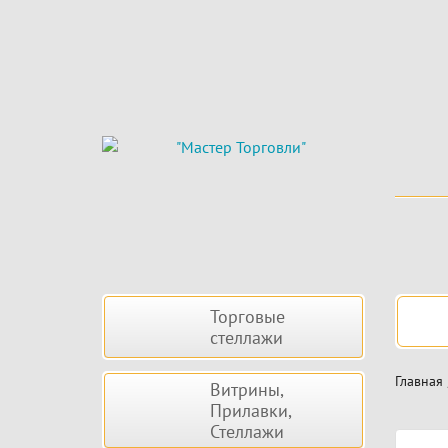
Skip
to
main
content
Боковая
Нав
Торговые
панель
стеллажи
Главная
Витрины,
Прилавки,
Стеллажи