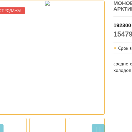
МОНОБ
АРКТИ
СПРОДАЖА!
19230
1547
Срок 
среднете
холодопр