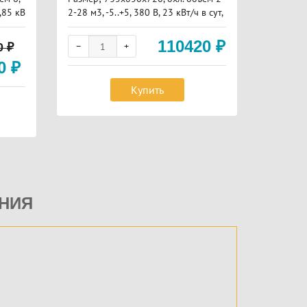
0,85 кВ
2-28 м3, -5..+5, 380 В, 23 кВт/ч в сут,
-22м3, -5
68 кг
110420
₽
0
₽
00
₽
Купить
НИЯ