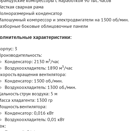
ранцузские компрессоры с наработкой 90 тыс. часов
есткая сварная рама
олноразмерный конденсатор
алошумный компрессор и электродвигатели на 1300 об/мин.
азборные боковые облицовочные панели
олнительные характеристики:
орпус: 3
роизводительность:
3
Конденсатор: 2130 м
/час
3
Воздухоохладитель: 1890 м
/час
корость вращения вентилятора:
Конденсатор: 1300 об./мин.
Воздухоохладитель: 1300 об./мин.
альность струи воздуха: 5 м
асса хладагента: 1300 гр
ощность вентилятора:
Конденсатор: 0,016 кВт
Воздухоохладитель: 0,01 кВт
ок: