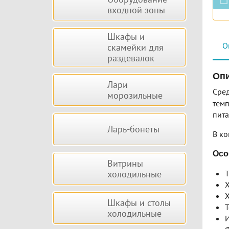
входной зоны
Шкафы и
О
скамейки для
раздевалок
Опи
Лари
Сре
морозильные
темп
пита
Ларь-бонеты
В ко
Осо
Витрины
холодильные
Т
Х
Х
Шкафы и столы
Т
холодильные
И