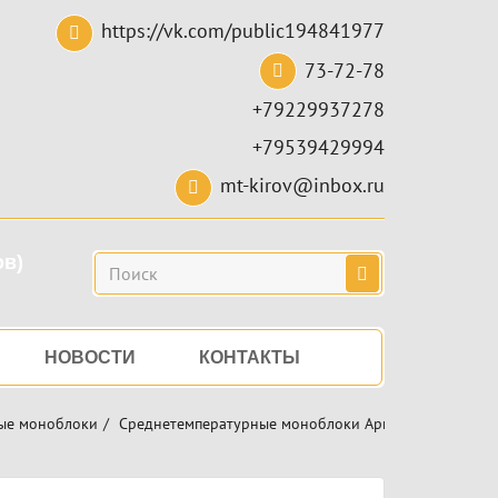
https://vk.com/public194841977
73-72-78
+79229937278
+79539429994
mt-kirov@inbox.ru
ов)
Поиск
НОВОСТИ
КОНТАКТЫ
ые моноблоки
Среднетемпературные моноблоки Арктика
Монобл