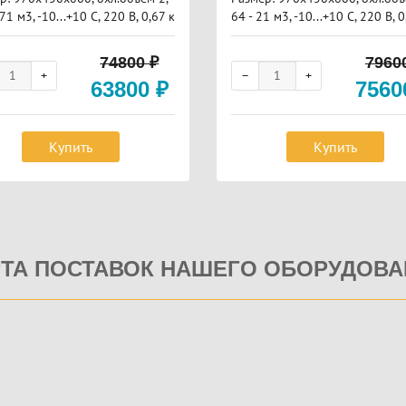
,71 м3, -10...+10 С, 220 В, 0,67 к
64 - 21 м3, -10...+10 С, 220 В, 
/62 кг.
т, 59/69 кг.
74800
₽
7960
63800
₽
756
Купить
Купить
РТА ПОСТАВОК НАШЕГО ОБОРУДОВА