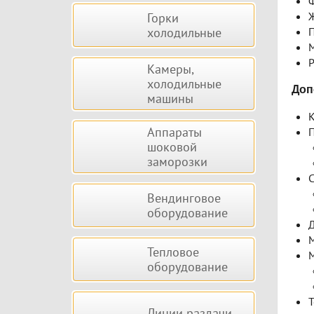
Ф
Ж
Горки
холодильные
П
М
Р
Камеры,
холодильные
Доп
машины
К
Аппараты
П
шоковой
заморозки
С
Вендинговое
оборудование
Д
М
Тепловое
М
оборудование
Т
Линии раздачи