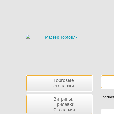
Skip
to
main
content
Боковая
Нав
Торговые
панель
стеллажи
Главна
Витрины,
Прилавки,
Стеллажи