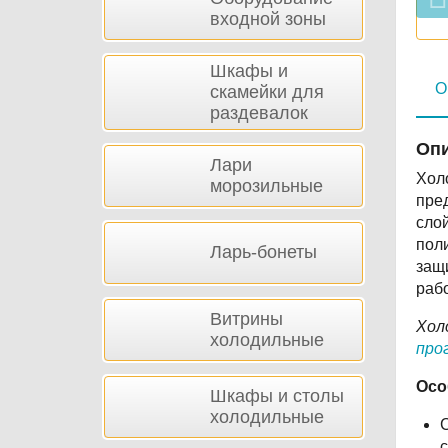
входной зоны
Шкафы и
О
скамейки для
раздевалок
Опи
Лари
Хол
морозильные
пре
слой
поли
Ларь-бонеты
защ
рабо
Витрины
Хол
холодильные
про
Осо
Шкафы и столы
холодильные
С