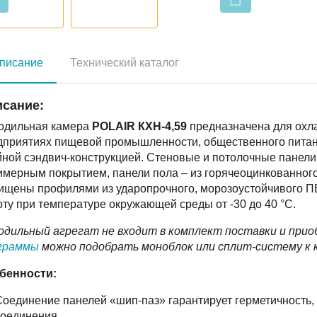
писание
Технический каталог
сание:
одильная камера
POLAIR
К
ХН-4,59
предназначена для охла
дприятиях пищевой промышленности, общественного питани
ной сэндвич-конструкцией. Стеновые и потолочные панели 
мерным покрытием, панели пола – из горячеоцинкованного 
ищены профилями из ударопрочного, морозоустойчивого ПВ
ту при температуре окружающей среды от -30 до 40 °С.
одильный агрегат не входит в комплект поставки и при
граммы
можно подобрать моноблок или сплит-систему к 
бенности:
оединение панелей «шип-паз» гарантирует герметичность,
соединения