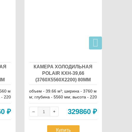
АЯ
КАМЕРА ХОЛОДИЛЬНАЯ
ХОЛ
POLAIR КХН-39,66
МАРИ
ММ
(3760Х5560Х2200) 80ММ
2560 м
объем - 39.66 м³; ширина - 3760 м
Размер:
 - 220
м; глубина - 5560 мм; высота - 220
9,66 м3
0 мм л
60
₽
329860
₽
Купить