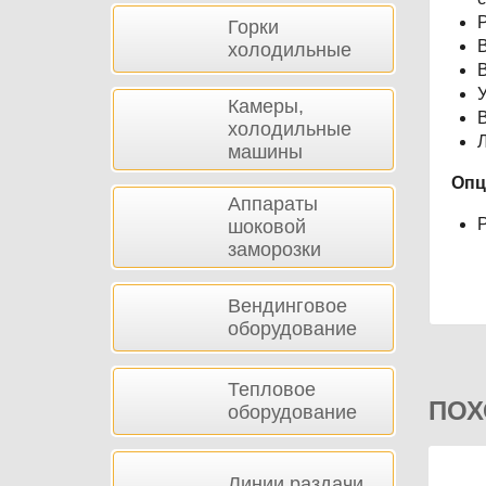
Горки
холодильные
У
Камеры,
В
холодильные
Л
машины
Опц
Аппараты
шоковой
заморозки
Вендинговое
оборудование
Тепловое
ПОХ
оборудование
Линии раздачи