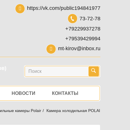
https://vk.com/public194841977
73-72-78
+79229937278
+79539429994
mt-kirov@inbox.ru
ов)
Поиск
НОВОСТИ
КОНТАКТЫ
ильные камеры Polair
Камера холодильная POLAIR КХН-4,59 (16