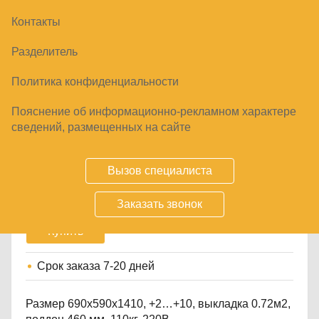
Контакты
Разделитель
Политика конфиденциальности
Пояснение об информационно-рекламном характере
ГОРКА ГАСТРОНОМИЧЕСКАЯ FC14-06 VM
сведений, размещенных на сайте
0,7-2 CARBOMA CUBE
130840
₽
Вызов специалиста
Заказать звонок
Купить
Срок заказа
7-20 дней
Размер 690х590х1410, +2…+10, выкладка 0.72м2,