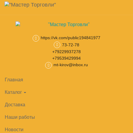
Навигация
Skip
Поиск
to
main
Корзина
0
товар(ов)
content
на сумму
0
₽
https://vk.com/public194841977
73-72-78
Главная
Горки холодильные
Холодильные гастрономические
+79229937278
+79539429994
mt-kirov@inbox.ru
Главная
Каталог
Доставка
Наши работы
Новости