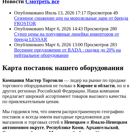
Новости
Смотреть все
Опубликовано
Июль 13, 2026 17:17
Просмотров
49
Сезонное снижение цен на морозильные лари от бренда
FROSTOR
Опубликовано
Март 6, 2026 14:43
Просмотров
280
Супер цены на популярные линейки инверторов от
бренда LESSAR
Опубликовано
Март 6, 2026 13:00
Просмотров
283
Весеннее предложение от RADA : скидки до 20% на
нейтральное оборудование
Карта поставок нашего оборудования
Компания Мастер Торговли
— лидер на рынке по продаже
торгового оборудования не только в
Кирове и области
, но и в
других регионах Российской Федерации. Наша компания
предлагает широкий ассортимент товаров высокого качества
по привлекательным ценам.
Мы гордимся тем, что имеем распространенную географию
поставок и всегда имеем выгодные предложения для
магазинов и торговых сетей в
Ненецком
и
Ямало-Ненецком
автономном округе
,
Республике Коми
,
Архангельской
,