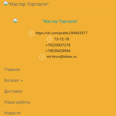
Навигация
Skip
Поиск
to
main
Корзина
0
товар(ов)
content
на сумму
0
₽
https://vk.com/public194841977
73-72-78
Главная
Тепловое оборудование
Плиты индукционные
Пл
+79229937278
+79539429994
mt-kirov@inbox.ru
Главная
Каталог
Доставка
Наши работы
Новости